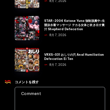
8月 7, 2026
ぶ
ェ
っ
イ
挿
ド
STAR-
STAR-2004 Katase Yuna 強制脱糞中○生
し
社
2004
競泳水着マッサージ テカる女体と吹き出す糞
騙
汁 Shepherd Defecation
内
Katase
し
8月 7, 2026
虐
Yuna
拘
め
強
束
OL
制
VRXS-
糞
強
VRXS-031 おしりの穴 Anal Humiliation
脱
031
漏
Defecation Ei Ten
引
糞
お
ら
8月 7, 2026
糞
中
し
し
漏
○
り
Voyeur
ら
生
の
コメントを残す
Defecation
し
競
穴
Voyeur
泳
Anal
Defecation
水
Humiliation
着
Defecation