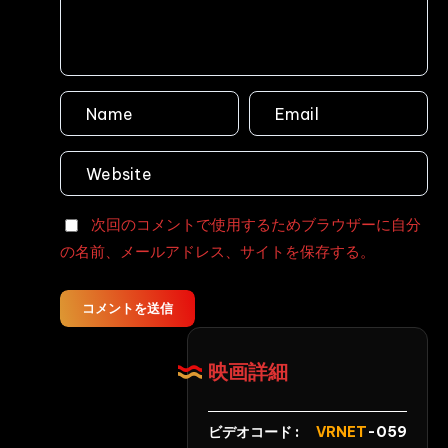
マ
Ei
ッ
Ten
サ
ー
ジ
テ
カ
る
女
次回のコメントで使用するためブラウザーに自分
体
の名前、メールアドレス、サイトを保存する。
と
吹
き
コメントを送信
出
す
映画詳細
糞
汁
Shepherd
ビデオコード :
VRNET
-059