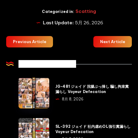
Scatting
Categorized in:
Last Update:
5月 26, 2026
Previous Article
Next Article
Related Articles
JG-
JG-481 ジェイド 浣腸ぶっ挿し 騙し拘束糞
481
漏らし Voyeur Defecation
ジ
8月 8, 2026
ェ
イ
ド
SL-
SL-392 ジェイド 社内虐めOL強引糞漏らし
浣
392
Voyeur Defecation
腸
ジ