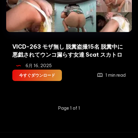
VICD-263 モザ無し 脱糞盗撮15名 脱糞中に
悪戯されてウンコ漏らす女達 Scat スカトロ
6月 16, 2025
VICD-
1 min read
今すぐダウンロード
263
モ
ザ
無
Page 1 of 1
し
脱
糞
盗