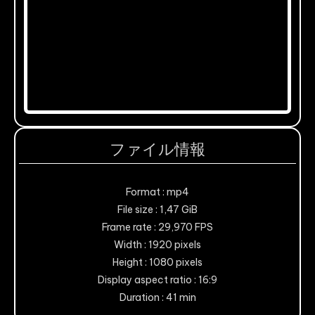
ファイル情報
Format : mp4
File size : 1,47 GiB
Frame rate : 29,970 FPS
Width : 1920 pixels
Height : 1080 pixels
Display aspect ratio : 16:9
Duration : 41 min