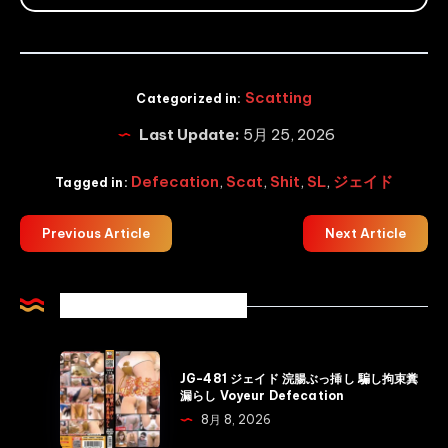
Scatting
Categorized in:
Last Update:
5月 25, 2026
Defecation
,
Scat
,
Shit
,
SL
,
ジェイド
Tagged in:
Previous Article
Next Article
Related Articles
JG-
JG-481 ジェイド 浣腸ぶっ挿し 騙し拘束糞
481
漏らし Voyeur Defecation
ジ
8月 8, 2026
ェ