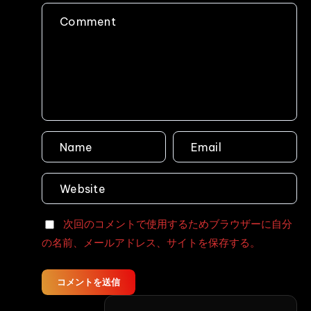
競
穴
Voyeur
泳
Anal
Defecation
水
Humiliation
着
Defecation
マ
Ei
ッ
Ten
サ
ー
ジ
テ
カ
る
女
次回のコメントで使用するためブラウザーに自分
体
の名前、メールアドレス、サイトを保存する。
と
吹
き
コメントを送信
出