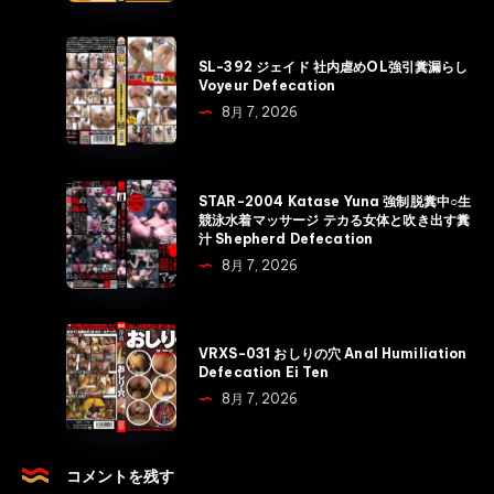
イ
ド
SL-
SL-392 ジェイド 社内虐めOL強引糞漏らし
浣
392
Voyeur Defecation
腸
ジ
8月 7, 2026
ぶ
ェ
っ
イ
挿
ド
STAR-
STAR-2004 Katase Yuna 強制脱糞中○生
し
社
2004
競泳水着マッサージ テカる女体と吹き出す糞
騙
汁 Shepherd Defecation
内
Katase
し
8月 7, 2026
虐
Yuna
拘
め
強
束
OL
制
VRXS-
糞
強
VRXS-031 おしりの穴 Anal Humiliation
脱
031
漏
Defecation Ei Ten
引
糞
お
ら
8月 7, 2026
糞
中
し
し
漏
○
り
Voyeur
ら
生
の
コメントを残す
Defecation
し