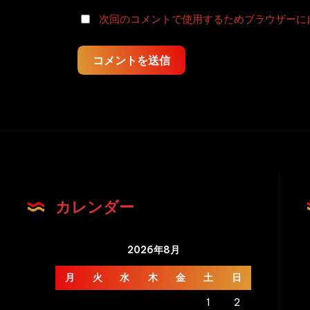
ー
次回のコメントで使用するためブラウザーに
ジ
テ
コメントを送信
カ
る
女
体
と
吹
き
カレンダー
出
す
糞
2026年8月
汁
月
火
水
木
金
土
日
Shepherd
Defecation
1
2