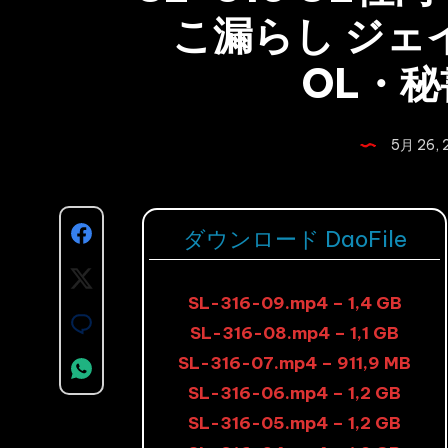
こ漏らし ジェ
OL・秘書
5月 26, 
Share
ダウンロード DaoFile
on
Share
SL-316-09.mp4 – 1,4 GB
Facebook
on
Share
SL-316-08.mp4 – 1,1 GB
Twitter
on
SL-316-07.mp4 – 911,9 MB
Share
SL-316-06.mp4 – 1,2 GB
Email
on
SL-316-05.mp4 – 1,2 GB
Whatsapp