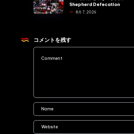
浣
Katase
Shepherd Defecation
腸
Yuna
8月 7, 2026
ぶ
強
っ
制
挿
脱
コメントを残す
し
糞
騙
中
し
○
拘
生
束
競
糞
泳
漏
水
ら
着
し
マ
Voyeur
ッ
Defecation
サ