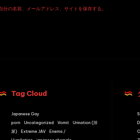
自分の名前、メールアドレス、サイトを保存する。
Tag Cloud
Japanese Gay
S
porn
Uncategorized
Vomit
Urination (排
尿)
Extreme JAV
Enema /
Humiliation
japanese shemale