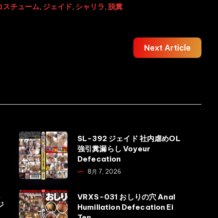
コスチューム
,
ジェイド
,
シャリラ
,
脱糞
Next Article
SL-
し
SL-392 ジェイド 社内虐めOL
強引糞漏らし Voyeur
392
Defecation
ジ
8月 7, 2026
ェ
イ
強
VRXS-
VRXS-031 おしりの穴 Anal
ジ
ド
Humiliation Defecation Ei
031
Ten