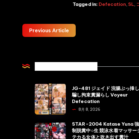
Tagged in:
Defecation
,
SL
,
Previous Article
Related Articles
JG-
JG-481 ジェイド 浣腸ぶっ挿
騙し拘束糞漏らし Voyeur
481
Defecation
ジ
8月 8, 2026
ェ
イ
STAR-2004 Katase Yuna 
STAR-
制脱糞中○生 競泳水着マッサー
ド
2004
テカる女体と吹き出す糞汁