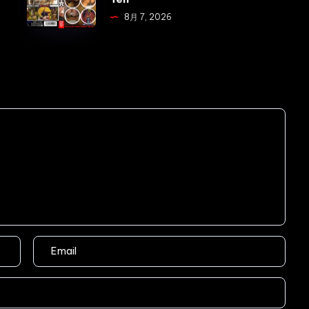
社
お
8月 7, 2026
内
し
虐
り
め
の
OL
穴
強
Anal
引
Humiliation
糞
Defecation
漏
Ei
ら
Ten
し
Voyeur
Defecation