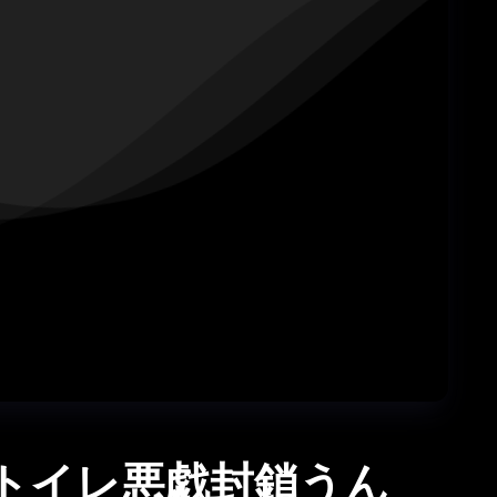
社内トイレ悪戯封鎖うん