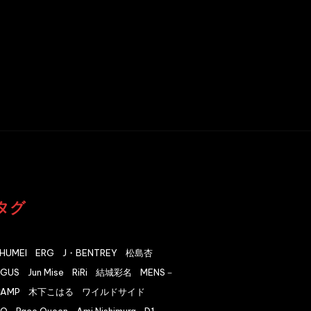
タグ
HUMEI
ERG
J・BENTREY
松島杏
DGUS
Jun Mise
RiRi
結城彩名
MENS－
CAMP
木下こはる
ワイルドサイド
ZQ
Race Queen
Ami Nishimura
D1