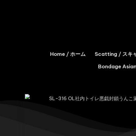
Home / ホーム
Scatting / 
Bondage As