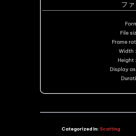
ファ
For
File si
Frame rat
Width :
Height 
Display asp
Durati
Categorized in:
Scatting