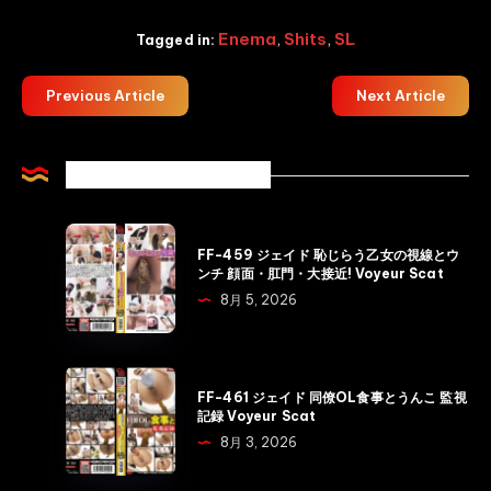
Enema
,
Shits
,
SL
Tagged in:
Previous Article
Next Article
Related Articles
FF-
FF-459 ジェイド 恥じらう乙女の視線とウ
459
ンチ 顔面・肛門・大接近! Voyeur Scat
ジ
8月 5, 2026
ェ
イ
ド
FF-
FF-461 ジェイド 同僚OL食事とうんこ 監視
恥
461
記録 Voyeur Scat
じ
ジ
8月 3, 2026
ら
ェ
う
イ