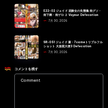
乙
ド
E22-
女
E22-02 ジェイド 泥酔女の失態集 街グソ・
同
02
街下痢・街ゲロ ２ Voyeur Defecation
の
僚
ジ
7月 30, 2026
視
OL
ェ
線
食
イ
と
事
ド
SR-
ウ
と
SR-051 ジェイド 新・7cameトリプルフル
泥
051
ン
ショット 大放屁大便3 Defecation
う
酔
ジ
チ
7月 30, 2026
ん
女
ェ
顔
こ
の
イ
面・
監
失
ド
コメントを残す
肛
視
態
新・
門・
記
集
7came
大
録
街
ト
接
Voyeur
グ
リ
近!
Scat
ソ・
プ
Voyeur
街
ル
Scat