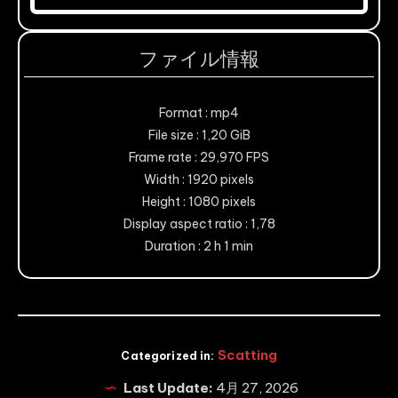
ファイル情報
Format : mp4
File size : 1,20 GiB
Frame rate : 29,970 FPS
Width : 1920 pixels
Height : 1080 pixels
Display aspect ratio : 1,78
Duration : 2 h 1 min
Scatting
Categorized in:
Last Update:
4月 27, 2026