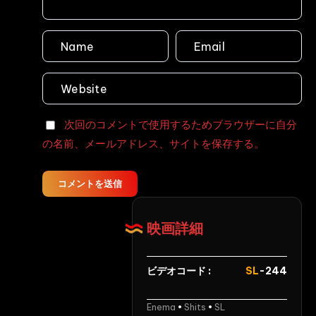
下
フ
痢・
ル
街
シ
ゲ
ョ
ロ
ッ
２
ト
Voyeur
大
次回のコメントで使用するためブラウザーに自分
Defecation
放
の名前、メールアドレス、サイトを保存する。
屁
大
便
コメントを送信
3
Defecation
映画詳細
ビデオコード :
SL
-244
Enema
•
Shits
•
SL