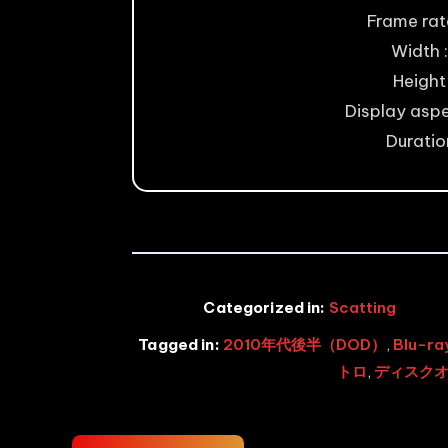
Frame rat
Width :
Height 
Display aspe
Duration
Categorized in:
Scatting
Tagged in:
2010年代後半（DOD）
,
Blu-
トロ
,
ディスク