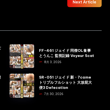
Next Article
FF-
女
FF-461 ジェイド 同僚OL食事
461
とうんこ 監視記録 Voyeur Scat
ジ
8月 3, 2026
ェ
イ
SR-
態
SR-051 ジェイド 新・7came
ド
トリプルフルショット 大放屁大
051
便3 Defecation
同
ジ
7月 30, 2026
僚
ェ
OL
イ
食