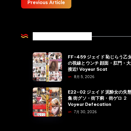
Previous Article
Related Articles
FF-
FF-459 ジェイド 恥じらう乙
の視線とウンチ 顔面・肛門・大
459
接近! Voyeur Scat
ジ
8月 5, 2026
ェ
イ
E22-
E22-02 ジェイド 泥酔女の失
ド
集 街グソ・街下痢・街ゲロ ２
02
Voyeur Defecation
恥
ジ
7月 30, 2026
じ
ェ
ら
イ
う