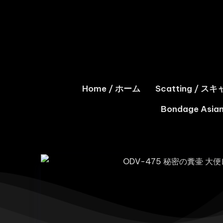
Home / ホーム
Scatting / 
Bondage As