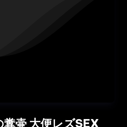
密の糞壷 大便レズSEX