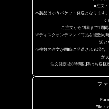
■注文
本製品はゆうパケット発送となります
く
ご注文から到着まで1週
※ディスクオンデマンド商品を複数同
送と
※複数の注文が同時に発送される場合
が
注文確定後3時間以降はお客様
ファ
For
File si