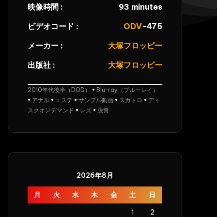
映像時間 :
93 minutes
ビデオコード :
ODV
-475
メーカー :
大塚フロッピー
出版社 :
大塚フロッピー
2010年代後半（DOD）
•
Blu-ray（ブルーレイ）
•
アナル
•
エステ
•
サンプル動画
•
スカトロ
•
ディ
スクオンデマンド
•
レズ
•
脱糞
2026年8月
月
火
水
木
金
土
日
1
2