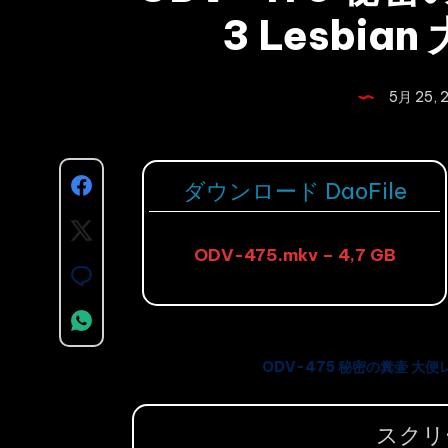
3 Lesbi
5月 25, 
Share
ダウンロード DaoFile
on
Share
ODV-475.mkv – 4,7 GB
Facebook
on
Share
Twitter
on
Share
Email
on
ODV-475 秘密の糞壷 大便レ
Whatsapp
スクリ