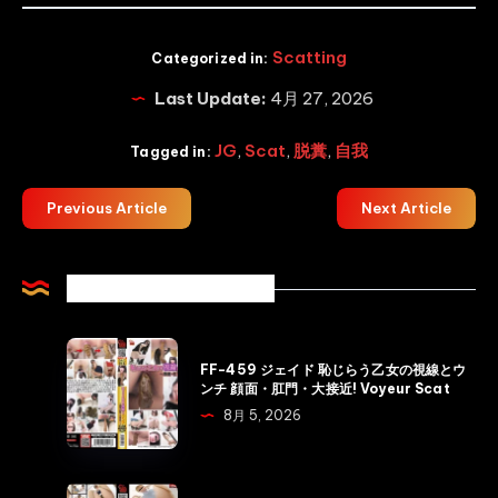
Scatting
Categorized in:
Last Update:
4月 27, 2026
JG
,
Scat
,
脱糞
,
自我
Tagged in:
Previous Article
Next Article
Related Articles
FF-
FF-459 ジェイド 恥じらう乙女の視線とウ
459
ンチ 顔面・肛門・大接近! Voyeur Scat
ジ
8月 5, 2026
ェ
イ
ド
FF-