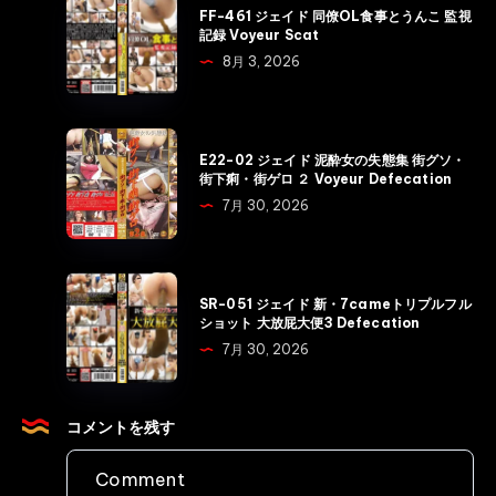
FF-461 ジェイド 同僚OL食事とうんこ 監視
恥
461
記録 Voyeur Scat
じ
ジ
8月 3, 2026
ら
ェ
う
イ
乙
ド
E22-
女
E22-02 ジェイド 泥酔女の失態集 街グソ・
同
02
街下痢・街ゲロ ２ Voyeur Defecation
の
僚
ジ
7月 30, 2026
視
OL
ェ
線
食
イ
と
事
ド
SR-
ウ
と
SR-051 ジェイド 新・7cameトリプルフル
泥
051
ン
ショット 大放屁大便3 Defecation
う
酔
ジ
チ
7月 30, 2026
ん
女
ェ
顔
こ
の
イ
面・
監
失
ド
コメントを残す
肛
視
態
新・
門・
記
集
7came
大
録