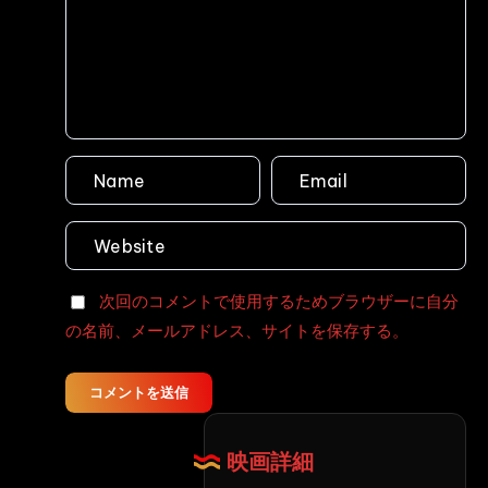
街
ト
接
Voyeur
グ
リ
近!
Scat
ソ・
プ
Voyeur
街
ル
Scat
下
フ
痢・
ル
街
シ
ゲ
ョ
ロ
ッ
２
ト
Voyeur
大
次回のコメントで使用するためブラウザーに自分
Defecation
放
の名前、メールアドレス、サイトを保存する。
屁
大
便
コメントを送信
3
Defecation
映画詳細