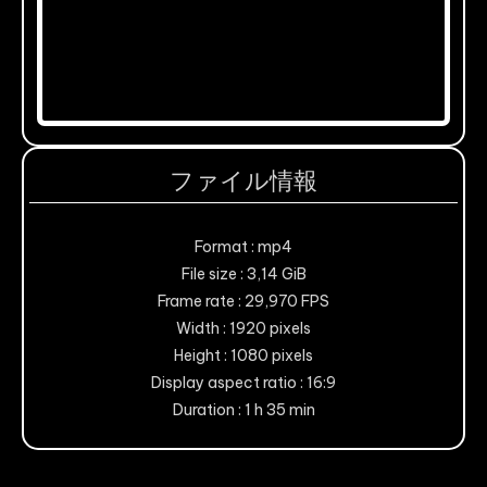
ファイル情報
Format : mp4
File size : 3,14 GiB
Frame rate : 29,970 FPS
Width : 1920 pixels
Height : 1080 pixels
Display aspect ratio : 16:9
Duration : 1 h 35 min