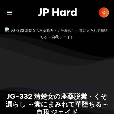
JP Hard
JG-332 清楚女の座薬脱糞・くそ
漏らし ～糞にまみれて華堕ちる～
自我 ジェイド