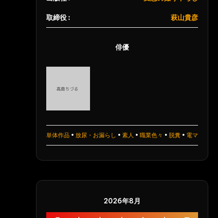
取締役 :
萩山貴彦
俳優
単体作品
•
放尿・お漏らし
•
素人
•
職業色々
•
脱糞
•
電マ
2026年8月