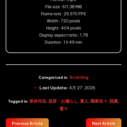
File size : 611,38 MiB
Frame rate : 29,970 FPS
Width : 720 pixels
Height : 404 pixels
Display aspect ratio : 1,78
Duration : 1 h 49 min
Scatting
Categorized in:
Last Update:
4月 27, 2026
単体作品
,
放尿・お漏らし
,
素人
,
職業色々
,
脱糞
,
Tagged in:
電マ
Previous Article
Next Article