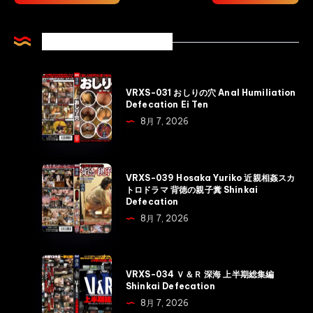
Related Articles
VRXS-
VRXS-031 おしりの穴 Anal Humiliation
031
Defecation Ei Ten
お
8月 7, 2026
し
り
の
VRXS-
VRXS-039 Hosaka Yuriko 近親相姦スカ
穴
039
トロドラマ 背徳の親子糞 Shinkai
Defecation
Anal
Hosaka
8月 7, 2026
Humiliation
Yuriko
Defecation
近
Ei
親
VRXS-
Ten
VRXS-034 Ｖ＆Ｒ 深海 上半期総集編
相
034
Shinkai Defecation
姦
Ｖ
8月 7, 2026
ス