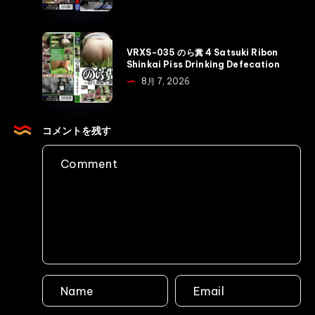
＆
カ
Ｒ
ト
深
VRXS-
ロ
VRXS-035 のら糞 4 Satsuki Ribon
海
035
Shinkai Piss Drinking Defecation
ド
上
の
8月 7, 2026
ラ
半
ら
マ
期
糞
背
総
4
コメントを残す
徳
集
Satsuki
の
編
Ribon
親
Shinkai
Shinkai
子
Defecation
Piss
糞
Drinking
Shinkai
Defecation
Defecation