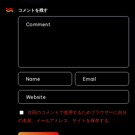
○
り
Voyeur
ら
生
の
コメントを残す
Defecation
し
競
穴
Voyeur
泳
Anal
Defecation
水
Humiliation
着
Defecation
マ
Ei
ッ
Ten
サ
ー
ジ
テ
カ
る
女
次回のコメントで使用するためブラウザーに自分
体
の名前、メールアドレス、サイトを保存する。
と
吹