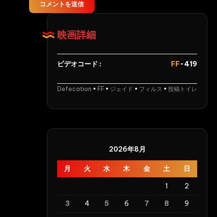
き
コメントを送信
出
す
映画詳細
糞
汁
Shepherd
ビデオコード :
FF
-419
Defecation
Defecation
•
FF
•
ジェイド
•
フィルス
•
投稿トイレ
2026年8月
月
火
水
木
金
土
日
1
2
3
4
5
6
7
8
9