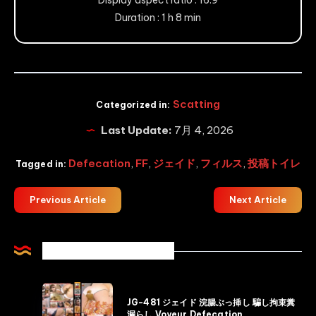
Duration : 1 h 8 min
Scatting
Categorized in:
Last Update:
7月 4, 2026
Defecation
,
FF
,
ジェイド
,
フィルス
,
投稿トイレ
Tagged in:
Previous Article
Next Article
Related Articles
JG-
JG-481 ジェイド 浣腸ぶっ挿し 騙し拘束糞
481
漏らし Voyeur Defecation