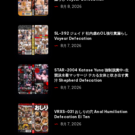
ジ
8月 8, 2026
ェ
イ
ド
SL-
SL-392 ジェイド 社内虐めOL強引糞漏らし
浣
392
Voyeur Defecation
腸
ジ
8月 7, 2026
ぶ
ェ
っ
イ
挿
ド
STAR-
STAR-2004 Katase Yuna 強制脱糞中○生
し
社
2004
競泳水着マッサージ テカる女体と吹き出す糞
騙
汁 Shepherd Defecation
内
Katase
し
8月 7, 2026
虐
Yuna
拘
め
強
束
OL
制
VRXS-
糞
強
VRXS-031 おしりの穴 Anal Humiliation
脱
031
漏
Defecation Ei Ten
引
糞
お
ら
8月 7, 2026
糞
中
し
し
漏