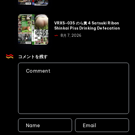
＆
カ
Ｒ
ト
深
VRXS-
ロ
VRXS-035 のら糞 4 Satsuki Ribon
海
035
Shinkai Piss Drinking Defecation
ド
上
の
8月 7, 2026
ラ
半
ら
マ
期
糞
背
総
4
コメントを残す
徳
集
Satsuki
の
編
Ribon
親
Shinkai
Shinkai
子
Defecation
Piss
糞
Drinking
Shinkai
Defecation
Defecation