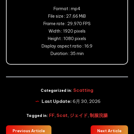
Format : mp4
File size : 27,66 MiB
Frame rate : 29,970 FPS
Width : 1920 pixels
Height : 1080 pixels
Display aspect ratio : 16:9
Duration : 35 min
Scatting
Categorized in:
Last Update:
6月 30, 2026
FF
,
Scat
,
ジェイド
,
制服浣腸
Tagged in:
Previous Article
Next Article