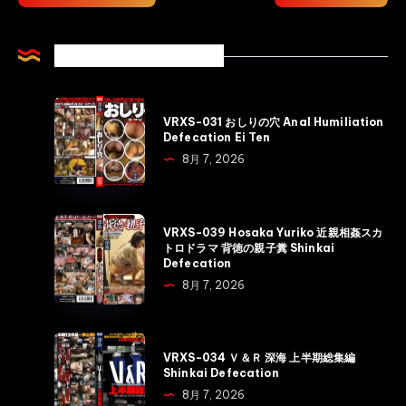
Related Articles
VRXS-
VRXS-031 おしりの穴 Anal Humiliation
031
Defecation Ei Ten
お
8月 7, 2026
し
り
の
VRXS-
VRXS-039 Hosaka Yuriko 近親相姦スカ
穴
039
トロドラマ 背徳の親子糞 Shinkai
Defecation
Anal
Hosaka
8月 7, 2026
Humiliation
Yuriko
Defecation
近
Ei
親
VRXS-
Ten
VRXS-034 Ｖ＆Ｒ 深海 上半期総集編
相
034
Shinkai Defecation
姦
Ｖ
8月 7, 2026
ス