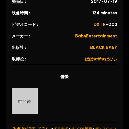
陵
発売日 :
滝
2017-07-19
辱
沢
映像時間 :
134 minutes
し
あ
て
ん
ビデオコード :
DXTR
-002
膣
な
メーカー :
射
BabyEntertainment
Noir
し
Female
出版社 :
BLACK BABY
ま
Warrior
く
取締役 :
ばば★ザ★ばびぃ
っ
て
俳優
や
る
よ
Creampie
ス
パ
ル
2010年代前半（DOD）
•
ギリモザ
•
サンプル動画
•
ディスクオン