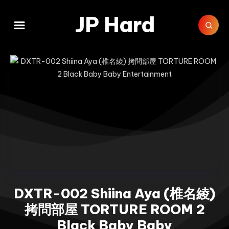
JP Hard
DXTR-002 Shiina Aya (椎名綾)
拷問部屋 TORTURE ROOM 2
Black Baby Baby