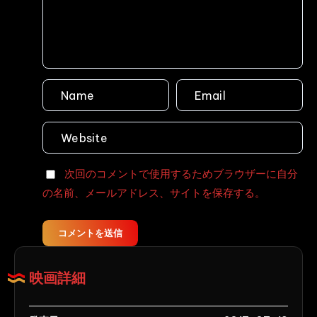
女
性
戦
孕
士
ま
フ
せ
ァ
レ
イ
○
テ
プ
ィ
事
ン
件
グ
次回のコメントで使用するためブラウザーに自分
股
サ
の名前、メールアドレス、サイトを保存する。
開
ー
け
ガ
っ、
Part1
コメントを送信
強
美
姦
咲
映画詳細
し
結
て
衣,