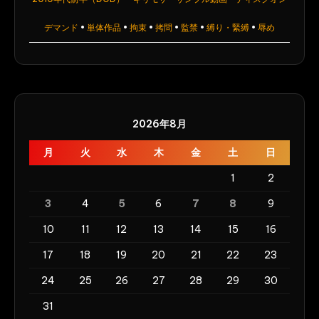
タ
ン
デマンド
•
単体作品
•
拘束
•
拷問
•
監禁
•
縛り・緊縛
•
辱め
／
妄
想
族
2026年8月
月
火
水
木
金
土
日
1
2
3
4
5
6
7
8
9
10
11
12
13
14
15
16
17
18
19
20
21
22
23
24
25
26
27
28
29
30
31