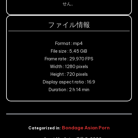
せん。
ファイル情報
Format : mp4
File size : 5,45 GiB
Frame rate : 29,970 FPS
Width : 1280 pixels
Height : 720 pixels
Display aspect ratio : 16:9
Duration : 2 h 14 min
Bondage Asian Porn
Categorized in: