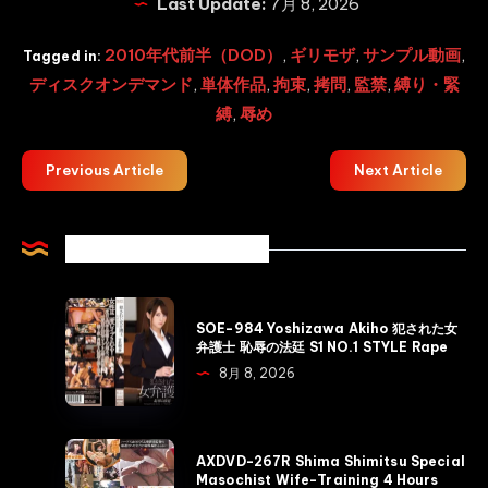
Last Update:
7月 8, 2026
2010年代前半（DOD）
,
ギリモザ
,
サンプル動画
,
Tagged in:
ディスクオンデマンド
,
単体作品
,
拘束
,
拷問
,
監禁
,
縛り・緊
縛
,
辱め
Previous Article
Next Article
Related Articles
SOE-
SOE-984 Yoshizawa Akiho 犯された女
984
弁護士 恥辱の法廷 S1 NO.1 STYLE Rape
Yoshizawa
8月 8, 2026
Akiho
犯
さ
AXDVD-
AXDVD-267R Shima Shimitsu Special
れ
267R
Masochist Wife-Training 4 Hours