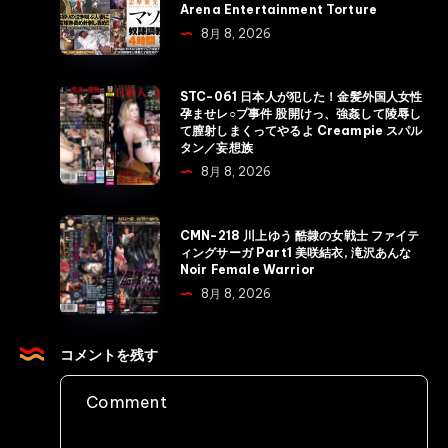
Arena Entertainment Torture
た
Shima
8月 8, 2026
女
Shimitsu
弁
Special
護
Masochist
STC-
STC-061 日本人が犯した！金髪外国人女性
士
孕ませレ○プ事件 股開けっ、強姦して陵辱し
Wife-
061
て膣射しまくってやるよ Creampie スパル
恥
Training
日
タン／妄想族
辱
4
本
8月 8, 2026
の
Hours
人
法
Arena
が
CMN-
廷
CMN-218 川上ゆう 酷隷の女戦士 ファイテ
Entertainment
犯
218
ィングサーガ Part1 美咲結衣, 滝沢あんな
S1
Torture
Noir Female Warrior
し
川
NO.1
8月 8, 2026
た！
上
STYLE
金
ゆ
Rape
髪
う
コメントを残す
外
酷
国
隷
人
の
女