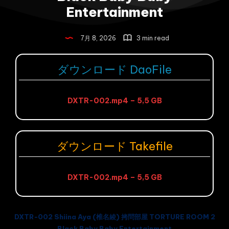
Entertainment
7月 8, 2026
3 min read
ダウンロード DaoFile
DXTR-002.mp4 – 5,5 GB
ダウンロード Takefile
DXTR-002.mp4 – 5,5 GB
DXTR-002 Shiina Aya (椎名綾) 拷問部屋 TORTURE ROOM 2
Black Baby Baby Entertainment