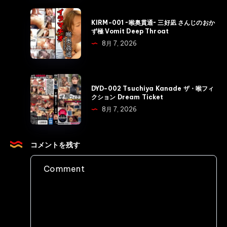
理
な
KIRM-
の
KIRM-001 ~喉奥貫通~ 三好凪 さんじのおか
み
001
ず極 Vomit Deep Throat
お
鈴)
~
8月 7, 2026
母
女
喉
さ
子
奥
ん
大
貫
DYD-
は
生
DYD-002 Tsuchiya Kanade ザ・喉フィ
通
002
全
クション Dream Ticket
宅
~
Tsuchiya
身
8月 7, 2026
飲
三
Kanade
タ
み
好
ザ・
ト
輪
凪
喉
コメントを残す
ゥ
○
さ
フ
ー
Shi
ん
ィ
の
Yoru
じ
ク
超
Aku
の
シ
肉
ア
お
ョ
食
タ
か
ン
系！
ッ