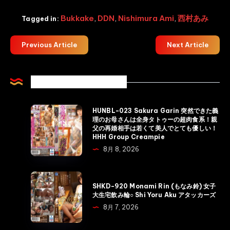
Bukkake
,
DDN
,
Nishimura Ami
,
西村あみ
Tagged in:
Previous Article
Next Article
Related Articles
HUNBL-
HUNBL-023 Sakura Garin 突然できた義
理のお母さんは全身タトゥーの超肉食系！親
023
父の再婚相手は若くて美人でとても優しい！
Sakura
HHH Group Creampie
Garin
8月 8, 2026
突
然
SHKD-
SHKD-920 Monami Rin (もなみ鈴) 女子
で
920
大生宅飲み輪○ Shi Yoru Aku アタッカーズ
き
Monami
8月 7, 2026
た
Rin
義
(も