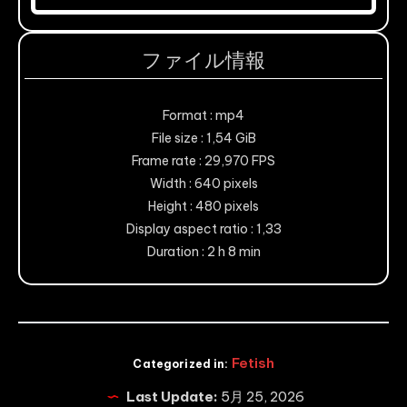
ファイル情報
Format : mp4
File size : 1,54 GiB
Frame rate : 29,970 FPS
Width : 640 pixels
Height : 480 pixels
Display aspect ratio : 1,33
Duration : 2 h 8 min
Fetish
Categorized in:
Last Update:
5月 25, 2026