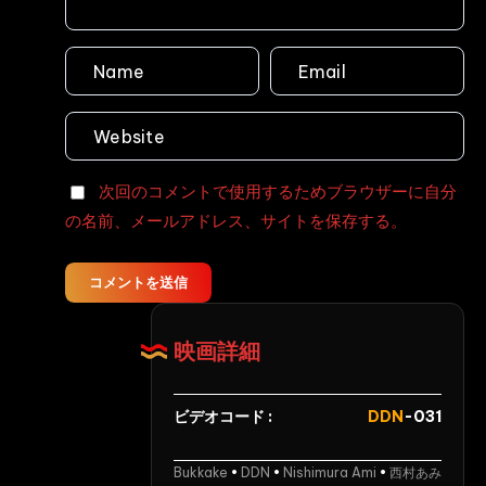
ず
Dream
親
カ
極
Ticket
父
ー
Vomit
の
ズ
Deep
再
Throat
婚
相
手
次回のコメントで使用するためブラウザーに自分
は
の名前、メールアドレス、サイトを保存する。
若
く
コメントを送信
て
美
人
映画詳細
で
と
ビデオコード :
DDN
-031
て
も
Bukkake
•
DDN
•
Nishimura Ami
•
西村あみ
優