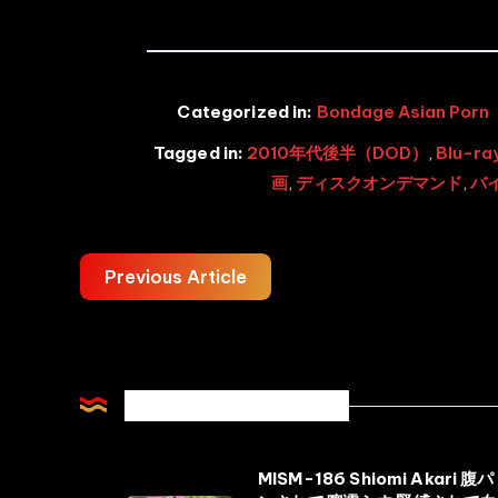
Categorized in:
Bondage Asian Porn
Tagged in:
2010年代後半（DOD）
,
Blu-r
画
,
ディスクオンデマンド
,
バ
Previous Article
Related Articles
MISM-186 Shiomi Akari 腹パ