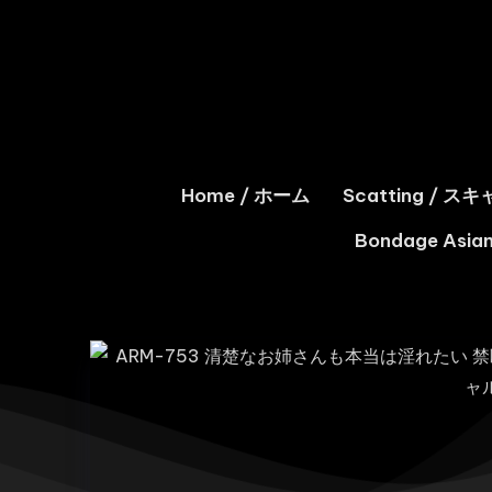
Home / ホーム
Scatting / 
Bondage As