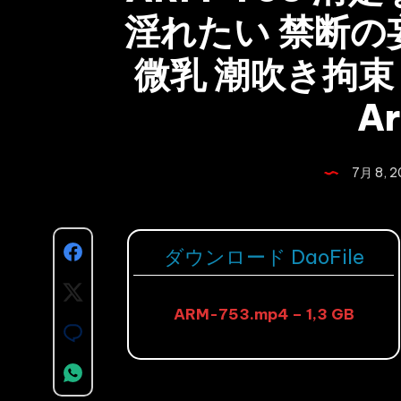
淫れたい 禁断の
微乳 潮吹き拘束
A
7月 8, 
Share
ダウンロード DaoFile
on
Share
ARM-753.mp4 – 1,3 GB
Facebook
on
Share
Twitter
on
Share