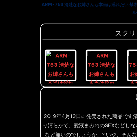
Email
on
ARM-753 清楚なお姉さんも本当は淫れたい 禁
ル
Whatsapp
スクリ
2019年4月13日に発売された商品で
り清らかで、愛液まみれのSEXなどし
など無いのでしょうか…？いや、そん