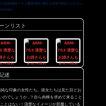
断の妄想連続アクメ願望 微乳 潮吹き拘束 神坂ひなの ギャ
 Aroma
ーンリスト
記述
す清純な印象の女性たち。彼女たちは見た目どお
ないのでしょうか…？自ら肉棒を求めて来ること
なことはない！清楚なイメージが邪魔している