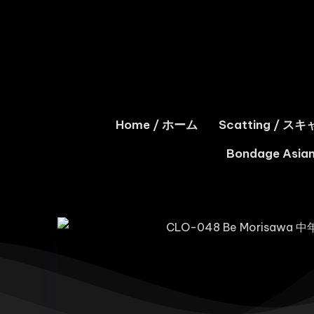
Home / ホーム
Scatting / 
Bondage As