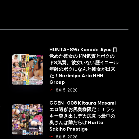
HUNTA-895 Kanade Jiyuu 目
覚めた彼女のドM気質とボクの
HUNTA-
な
ドS気質。彼女いない歴イコール
895
年齢のボクになんと彼女が出来
Kanade
た！Narimiya Aria HHH
Group
Jiyuu
8月 5, 2026
目
覚
GGEN-008 Kitaura Masami
獄
GGEN-
エロ過ぎお尻奥様限定！！ラッ
め
キー突き出しデカ尻真っ最中の
008
た
奥さんは隙だらけ Narita
Kitaura
彼
Sakiho Prestige
Masami
女
8月 5, 2026