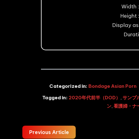
Width :
Height 
Display asp
Durati
Categorized in:
Bondage Asian Porn
Tagged in:
2020年代前半（DOD）
,
サンプ
ン
,
看護婦・ナ
Previous Article