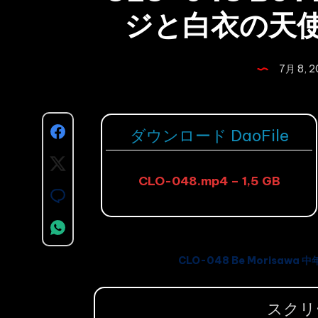
ジと白衣の天使 
7月 8, 
Share
ダウンロード DaoFile
on
Share
CLO-048.mp4 – 1,5 GB
Facebook
on
Share
Twitter
on
Share
Email
on
CLO-048 Be Morisawa
Whatsapp
スクリ