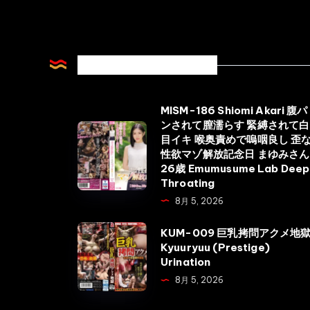
Related Articles
MISM-186 Shiomi Akari 腹パ
ンされて膣濡らす 緊縛されて白
MISM-
目イキ 喉奥責めで嗚咽良し 歪
186
性欲マゾ解放記念日 まゆみさん
Shiomi
26歳 Emumusume Lab Deep
Throating
Akari
8月 5, 2026
腹
パ
KUM-
KUM-009 巨乳拷問アクメ地
ン
Kyuuryuu (Prestige)
009
Urination
さ
巨
8月 5, 2026
れ
乳
て
拷