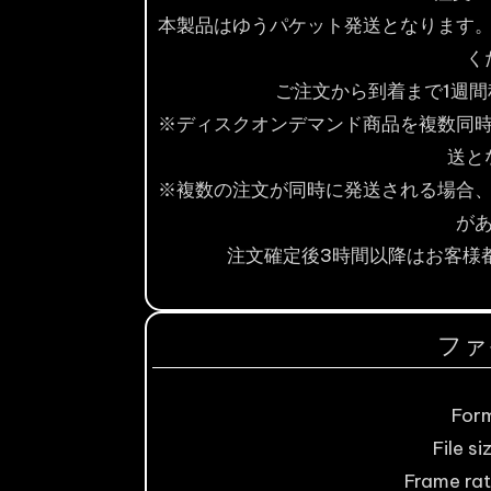
本製品はゆうパケット発送となります
く
ご注文から到着まで1週
※ディスクオンデマンド商品を複数同
送と
※複数の注文が同時に発送される場合
が
注文確定後3時間以降はお客様
ファ
For
File si
Frame rat