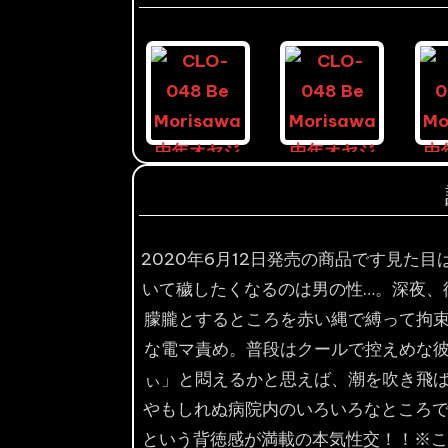
2020年6月12日発売の商品です見た
いて穢したくなるのは男の性…。深夜、
朦朧とするところを赤い縄で縛って拘
な電マ責め。普段はクールで控えめな
ぃ」と悶えるかと思えば、潮を吹き飛
やもしれぬ病院内のいろいろなところで
という背徳感が満載の本気性交！！※こ