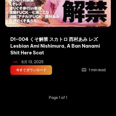
D1-004 くそ解禁 スカトロ 西村あみ レズ
Lesbian Ami Nishimura, A Ban Nanami
Shit Here Scat
6月 13, 2025
D1-
1 min read
今すぐダウンロード
004
く
そ
解
Page 1 of 1
禁
ス
カ