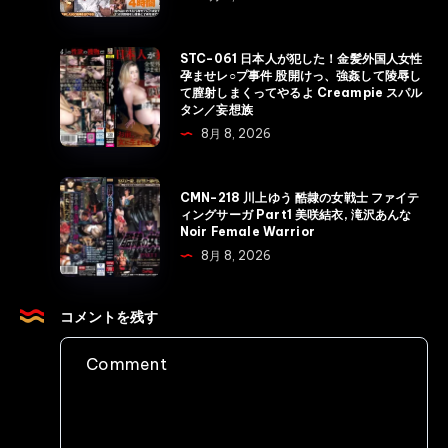
Shimitsu
弁
Special
護
Masochist
STC-
STC-061 日本人が犯した！金髪外国人女性
士
孕ませレ○プ事件 股開けっ、強姦して陵辱し
Wife-
061
て膣射しまくってやるよ Creampie スパル
恥
Training
日
タン／妄想族
辱
4
本
8月 8, 2026
の
Hours
人
法
Arena
が
CMN-
廷
CMN-218 川上ゆう 酷隷の女戦士 ファイテ
Entertainment
犯
218
ィングサーガ Part1 美咲結衣, 滝沢あんな
S1
Torture
Noir Female Warrior
し
川
NO.1
8月 8, 2026
た！
上
STYLE
金
ゆ
Rape
髪
う
コメントを残す
外
酷
国
隷
人
の
女
女
性
戦