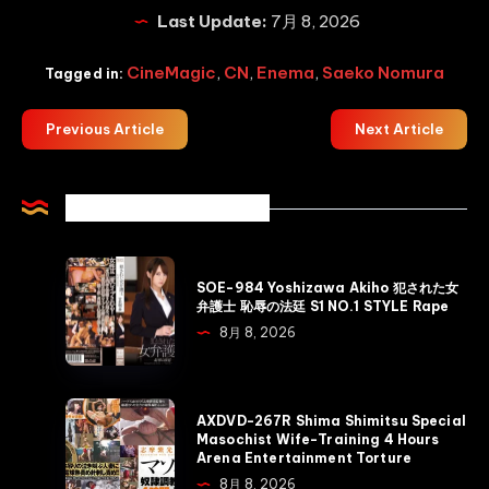
Last Update:
7月 8, 2026
CineMagic
,
CN
,
Enema
,
Saeko Nomura
Tagged in:
Previous Article
Next Article
Related Articles
SOE-
SOE-984 Yoshizawa Akiho 犯された女
984
弁護士 恥辱の法廷 S1 NO.1 STYLE Rape
Yoshizawa
8月 8, 2026
Akiho
犯
さ
AXDVD-
AXDVD-267R Shima Shimitsu Special
れ
267R
Masochist Wife-Training 4 Hours
Arena Entertainment Torture
た
Shima
8月 8, 2026
女