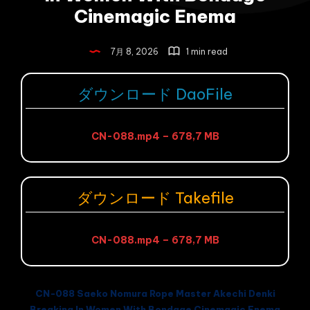
Cinemagic Enema
7月 8, 2026
1 min read
ダウンロード DaoFile
CN-088.mp4 – 678,7 MB
ダウンロード Takefile
CN-088.mp4 – 678,7 MB
CN-088 Saeko Nomura Rope Master Akechi Denki
Breaking In Women With Bondage Cinemagic Enema