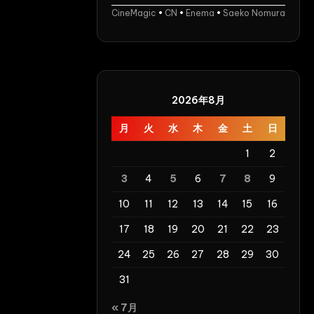
し
あ
CineMagic
•
CN
•
Enema
•
Saeko Nomura
て
ん
膣
な
射
Noir
し
Female
ま
Warrior
2026年8月
く
月
火
水
木
金
土
日
っ
て
1
2
や
3
4
5
6
7
8
9
る
よ
10
11
12
13
14
15
16
Creampie
17
18
19
20
21
22
23
ス
パ
24
25
26
27
28
29
30
ル
31
タ
ン
« 7月