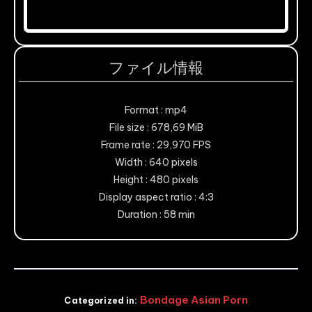
ファイル情報
Format : mp4
File size : 678,69 MiB
Frame rate : 29,970 FPS
Width : 640 pixels
Height : 480 pixels
Display aspect ratio : 4:3
Duration : 58 min
Bondage Asian Porn
Categorized in: