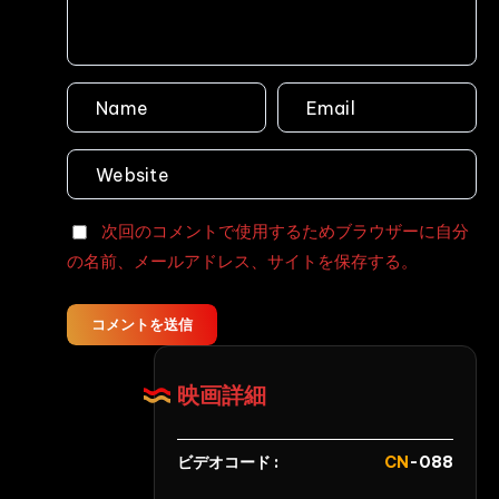
孕
士
ま
フ
せ
ァ
レ
イ
○
テ
プ
ィ
事
ン
件
グ
次回のコメントで使用するためブラウザーに自分
股
サ
の名前、メールアドレス、サイトを保存する。
開
ー
け
ガ
っ、
Part1
コメントを送信
強
美
姦
咲
映画詳細
し
結
て
衣,
陵
滝
ビデオコード :
CN
-088
辱
沢