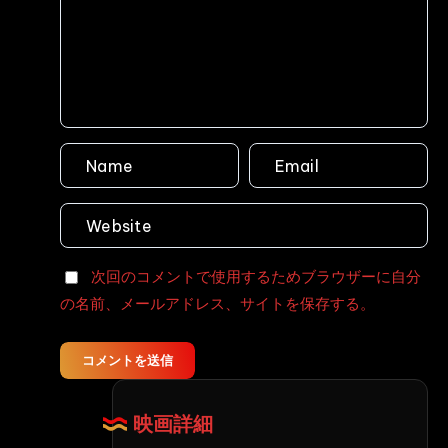
人
の
女
女
性
戦
孕
士
ま
フ
せ
ァ
レ
イ
○
テ
プ
ィ
事
ン
件
グ
次回のコメントで使用するためブラウザーに自分
股
サ
の名前、メールアドレス、サイトを保存する。
開
ー
け
ガ
っ、
Part1
コメントを送信
強
美
姦
咲
映画詳細
し
結