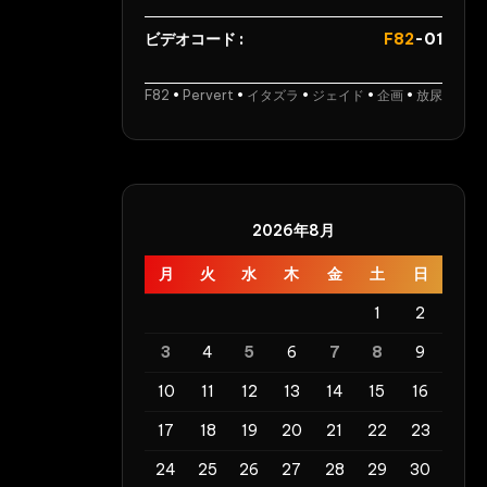
て
衣,
陵
滝
ビデオコード :
F82
-01
辱
沢
し
あ
F82
•
Pervert
•
イタズラ
•
ジェイド
•
企画
•
放尿
て
ん
膣
な
射
Noir
し
Female
ま
Warrior
2026年8月
く
月
火
水
木
金
土
日
っ
て
1
2
や
3
4
5
6
7
8
9
る
よ
10
11
12
13
14
15
16
Creampie
17
18
19
20
21
22
23
ス
パ
24
25
26
27
28
29
30