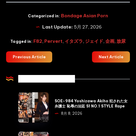
Bondage Asian Porn
Categorized in:
Last Update:
5月 27, 2026
F82
,
Pervert
,
イタズラ
,
ジェイド
,
企画
,
放尿
Tagged in:
Previous Article
Next Article
Related Articles
SOE-
SOE-984 Yoshizawa Akiho 犯された女
984
弁護士 恥辱の法廷 S1 NO.1 STYLE Rape
Yoshizawa
8月 8, 2026
Akiho
犯
さ
AXDVD-