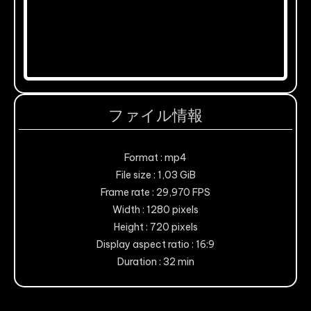
ファイル情報
Format : mp4
File size : 1,03 GiB
Frame rate : 29,970 FPS
Width : 1280 pixels
Height : 720 pixels
Display aspect ratio : 16:9
Duration : 32 min