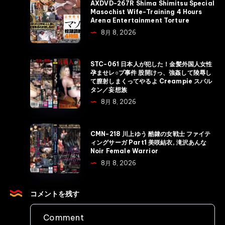
AXDVD-267R Shima Shimitsu Special
れ
267R
Masochist Wife-Training 4 Hours
Arena Entertainment Torture
た
Shima
8月 8, 2026
女
Shimitsu
弁
Special
護
Masochist
STC-
STC-061 日本人が犯した！金髪外国人女性
士
孕ませレ○プ事件 股開けっ、強姦して陵辱し
Wife-
061
て膣射しまくってやるよ Creampie スパル
恥
Training
日
タン／妄想族
辱
4
本
8月 8, 2026
の
Hours
人
法
Arena
が
CMN-
廷
CMN-218 川上ゆう 酷隷の女戦士 ファイテ
Entertainment
犯
218
ィングサーガ Part1 美咲結衣, 滝沢あんな
S1
Torture
Noir Female Warrior
し
川
NO.1
8月 8, 2026
た！
上
STYLE
金
ゆ
Rape
髪
う
コメントを残す
外
酷
国
隷